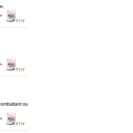
e.
 >
 >
 combattant ou
 >