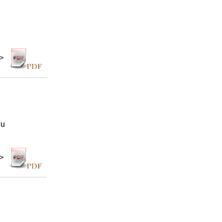
 >
du
 >