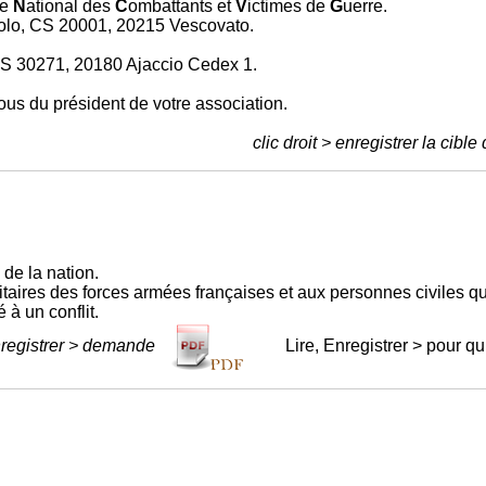
ce
N
ational des
C
ombattants et
V
ictimes de
G
uerre.
aolo, CS 20001, 20215 Vescovato.
CS 30271, 20180 Ajaccio Cedex 1.
us du président de votre association.
clic droit > enregistrer la cible
de la nation.
itaires des forces armées françaises et aux personnes civiles q
 à un conflit.
nregistrer > demande
Lire, Enregistrer > pour q