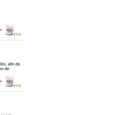
 >
lés, afin de
ou de
 >