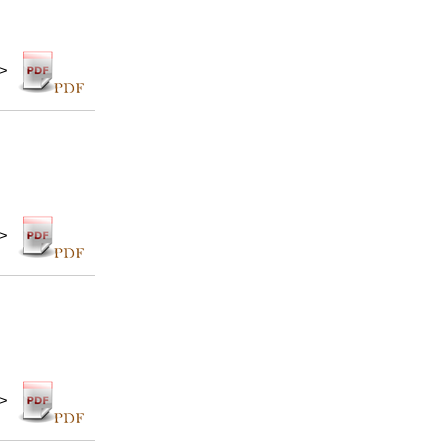
 >
 >
 >