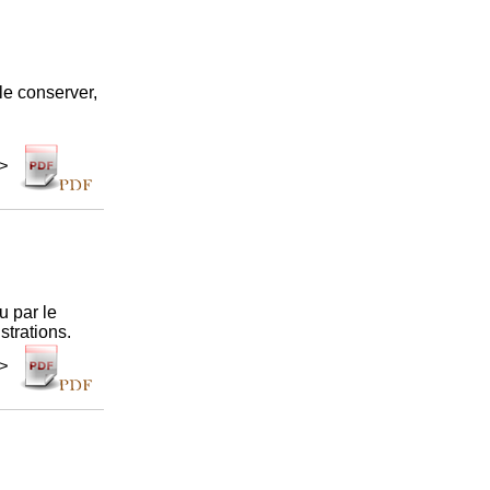
le conserver,
 >
u par le
strations.
 >