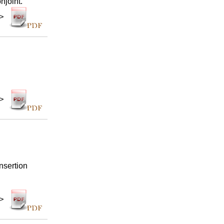
njoint.
 >
 >
nsertion
 >