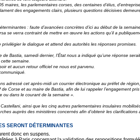
05 maires, les parlementaires corses, des centaines d’élus, d’entreprise
réclament des engagements clairs, plusieurs questions décisives demeur
éterminantes : faute d’avancées concrètes d’ici au début de la semain
rsa se verra contraint de mettre en œuvre les actions qu’il a publiquem
de privilégier le dialogue et attend des autorités les réponses promises.
ue de Bastia, samedi dernier, l’État nous a indiqué qu’une réponse serai
 cette semaine.
r et aucun retour officiel ne nous est parvenu.
 communiqué.
ons adressé cet après-midi un courrier électronique au préfet de région
f de Corse et au maire de Bastia, afin de lui rappeler l’engagement pri
 ou dans le courant de la semaine ».
Castellani, ainsi que les cinq autres parlementaires insulaires mobilisé
rches auprès des ministères concernés afin d’obtenir les clarifications 
ES SERONT DÉTERMINANTES
urent donc en suspens.
rrêtées à Paris concernant la validation des propositions formulé