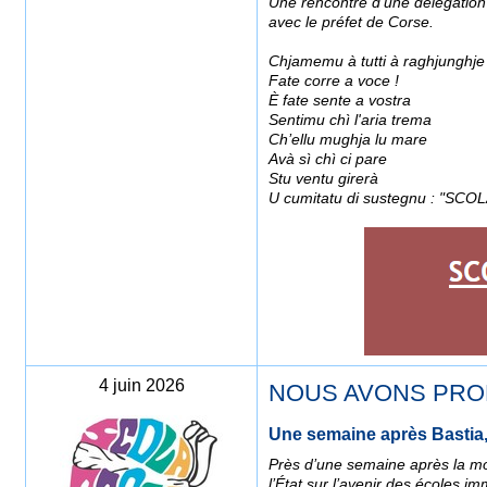
Une rencontre d'une délégation
avec le préfet de Corse.
Chjamemu à tutti à raghjunghje 
Fate corre a voce !
È fate sente a vostra
Sentimu chì l'aria trema
Ch’ellu mughja lu mare
Avà sì chì ci pare
Stu ventu girerà
U cumitatu di sustegnu : "S
4 juin 2026
NOUS AVONS PROM
Une semaine après Bastia,
Près d’une semaine après la mob
l’État sur l’avenir des écoles i