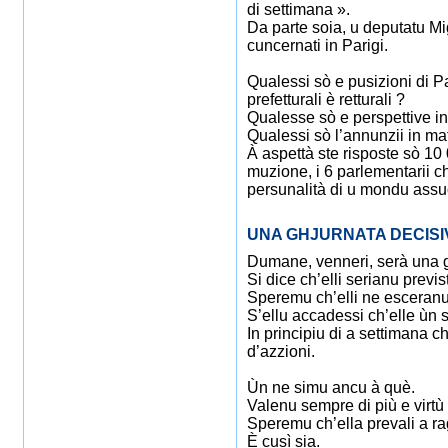
di settimana ».
Da parte soia, u deputatu Mig
cuncernati in Parigi.
Qualessi sò e pusizioni di Pa
prefetturali è retturali ?
Qualesse sò e perspettive inq
Qualessi sò l’annunzii in ma
À aspettà ste risposte sò 10 
muzione, i 6 parlementarii chì
persunalità di u mondu assuc
UNA GHJURNATA DECISI
Dumane, venneri, serà una g
Si dice ch’elli serianu previst
Speremu ch’elli ne esceranu 
S’ellu accadessi ch’elle ùn 
In principiu di a settimana c
d’azzioni.
Ùn ne simu ancu à què.
Valenu sempre di più e virtù d
Speremu ch’ella prevali a r
È cusì sia.