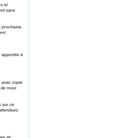
s et
ent sans
e prochaine,
ent
t apportée à
, avec copie
s de nous
s sur ce
attendues.
es et