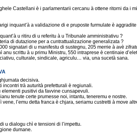
hele Castellani è i parlamentarii cercanu à ottene ritorni da i mi
rigi inquant’à a validazione di e pruposte furmulate è aggradite d
uant’à u ritiru di u referitu à u Tribunale amministrativu ?
teria di dutazione per a cuntrattualizazione generalizata ?
000 signatari di u manifestu di sustegnu, 205 merrie à avè zifra
 anu scrittu à u primu Ministru, 550 intraprese è centinaie d’elett
iativu, culturale, sindicale, agriculu… via, una sucetà sana.
VA
hjurnata decisiva.
i incontri trà auturità prefetturali è regiunali.
elementi pusitivi da favvine cunsapevuli.
sianu tenute certe prumesse noi, intantu, teneremu e nostre.
hì vene, l’emu detta franca è chjara, seriamu custretti à move alt
i u dialogu chì e tensioni di l’impettu.
agione dumane.