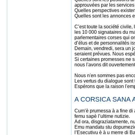
approuvées par les services 
Quelles perspectives existent
Quelles sont les annonces e
C’est toute la société civile
les 10 000 signataires du ma
parlementaires corses qui on
d’élus et de personnalités is
Demain, vendredi, sera un jou
seraient prévues. Nous espér
Si certaines promesses ne s
nous l'avons dit ouvertement
Nous n'en sommes pas enco
Les vertus du dialogue sont 
Espérons que la raison l'em
A CORSICA SANA 
Cum’è prumessa à a fine di a
femu sapè l’ultime nutizie.
Ad ora, disgraziatamente, nu
Emu mandatu stu dopumeziorn
l’Esecutivu è à u merre di Bas