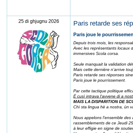
25 di ghjugnu 2026
Paris retarde ses ré
Paris joue le pourrissemen
Depuis trois mois, les responsabl
Avec les représentants locaux de 
immersives Scola corsa.
Seule manquait la validation défi
Mais cette dernière n’arrive tou
Paris retarde ses réponses sine
Paris joue le pourrissement.
Par cette tactique politique eff
È cusì intrava l'avvene di a nost
MAIS LA DISPARITION DE SC
Chì sta lingua hè a nostra, ùn va
Nous appelons l'ensemble des ass
rassemblements de ce Jeudi 25 j
à leur effigie en signe de soutie