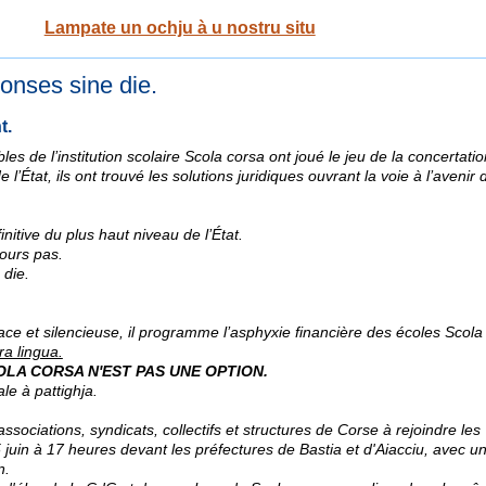
Lampate un ochju à u nostru situ
ponses sine die.
t.
es de l’institution scolaire Scola corsa ont joué le jeu de la concertatio
l’État, ils ont trouvé les solutions juridiques ouvrant la voie à l’avenir
nitive du plus haut niveau de l’État.
jours pas.
 die.
icace et silencieuse, il programme l’asphyxie financière des écoles Scola
ra lingua.
OLA CORSA N'EST PAS UNE OPTION.
le à pattighja.
ociations, syndicats, collectifs et structures de Corse à rejoindre les
uin à 17 heures devant les préfectures de Bastia et d'Aiacciu, avec u
n.