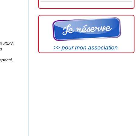
26-2027.
>> pour mon association
ns
specté.