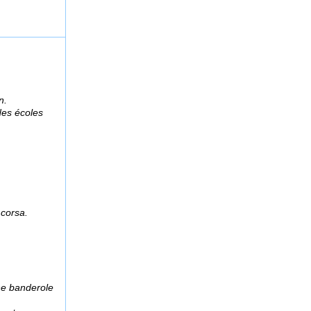
n.
 des écoles
 corsa.
ne banderole