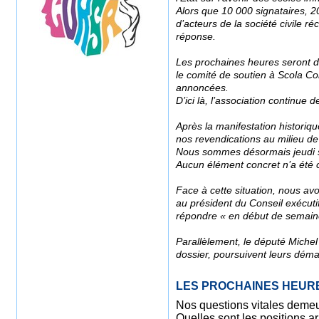
Alors que 10 000 signataires, 2
d’acteurs de la société civile 
réponse.
Les prochaines heures seront d
le comité de soutien à Scola Co
annoncées.
D’ici là, l’association continue 
Après la manifestation historiq
nos revendications au milieu de
Nous sommes désormais jeudi soi
Aucun élément concret n’a été
Face à cette situation, nous av
au président du Conseil exécuti
répondre « en début de semaine
Parallèlement, le député Michel 
dossier, poursuivent leurs déma
LES PROCHAINES HEUR
Nos questions vitales deme
Quelles sont les positions a