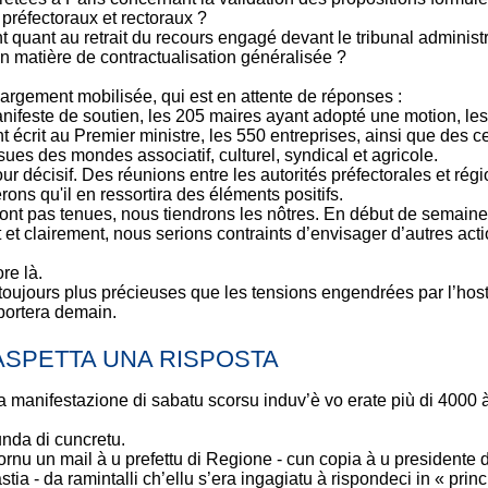
préfectoraux et rectoraux ?
 quant au retrait du recours engagé devant le tribunal administr
n matière de contractualisation généralisée ?
, largement mobilisée, qui est en attente de réponses :
nifeste de soutien, les 205 maires ayant adopté une motion, les
t écrit au Premier ministre, les 550 entreprises, ainsi que des c
sues des mondes associatif, culturel, syndical et agricole.
r décisif. Des réunions entre les autorités préfectorales et rég
ons qu'il en ressortira des éléments positifs.
ont pas tenues, nous tiendrons les nôtres. En début de semaine
 et clairement, nous serions contraints d’envisager d’autres acti
re là.
toujours plus précieuses que les tensions engendrées par l’hosti
portera demain.
ASPETTA UNA RISPOSTA
 manifestazione di sabatu scorsu induv’è vo erate più di 4000 à 
nda di cuncretu.
u un mail à u prefettu di Regione - cun copia à u presidente d
tia - da ramintalli ch’ellu s’era ingagiatu à rispondeci in « princ