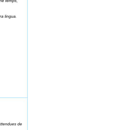
ême temps,
ra lingua.
attendues de