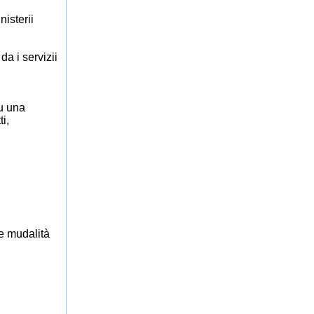
nisterii
a i servizii
tu una
i,
re mudalità