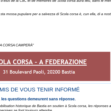
 d'élus de la CdC et de membres de Scola corsa aura lieu, dans le m
sta mossa pupulare per a salvezza di Scola corsa è, cun ella, di a nost
COLA CORSA CAMPERÀ"
IS DE VOUS TENIR INFORMÉ
 les questions demeurent sans réponse.
ilisation historique de Bastia en soutien à Scola corsa, les réponses 
mmersives se font toujours attendre.