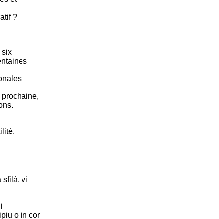
atif ?
 six
entaines
ionales
 prochaine,
ons.
lité.
sfilà, vi
i
ipiu o in cor